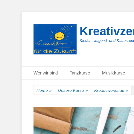
Kreativz
Kinder-, Jugend- und Kulturzen
Primäres Menü
Zum
Wer wir sind
Tanzkurse
Musikkurse
Inhalt
springen
Home
»
Unsere Kurse
»
Kreativwerkstatt
»