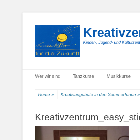
Kreativz
Kinder-, Jugend- und Kulturzen
Primäres Menü
Zum
Wer wir sind
Tanzkurse
Musikkurse
Inhalt
springen
Home
»
Kreativangebote in den Sommerferien
»
Kreativzentrum_easy_st