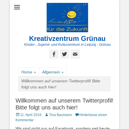
Kreativzentrum Grünau
Kinder-, Jugend- und Kulturzentrum in Leipzig - Grünau
Facebook
Twitter
E-
Mail
Home
»
Allgemein
»
Willkommen auf unserem Twitterprofil! Bitte
folgt uns auch hier!
Willkommen auf unserem Twitterprofil!
Bitte folgt uns auch hier!
Posted
Autor
11. April 2016
Tina Baumann
Hinterlasse einen
on
Kommentar
Wir sind nicht nur auf Facebook, sondern seit heute