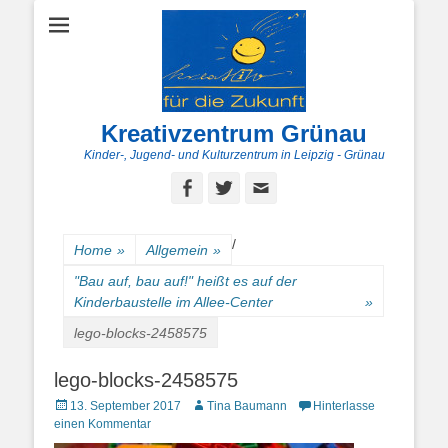
Kreativzentrum Grünau
Kinder-, Jugend- und Kulturzentrum in Leipzig - Grünau
Facebook
Twitter
E-
Mail
/
Home
»
Allgemein
»
"Bau auf, bau auf!" heißt es auf der
Kinderbaustelle im Allee-Center
»
lego-blocks-2458575
lego-blocks-2458575
Posted
Autor
13. September 2017
Tina Baumann
Hinterlasse
on
einen Kommentar