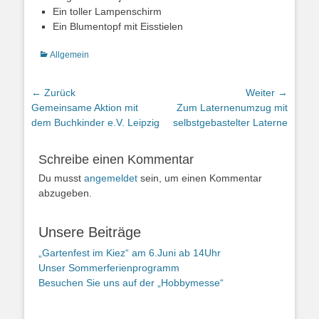
Ein toller Lampenschirm
Ein Blumentopf mit Eisstielen
Kategorien
Allgemein
Beitragsnavigation
← Zurück
Weiter →
Vorheriger
Nächster
Gemeinsame Aktion mit
Zum Laternenumzug mit
Beitrag:
Beitrag:
dem Buchkinder e.V. Leipzig
selbstgebastelter Laterne
Schreibe einen Kommentar
Du musst
angemeldet
sein, um einen Kommentar
abzugeben.
Unsere Beiträge
„Gartenfest im Kiez“ am 6.Juni ab 14Uhr
Unser Sommerferienprogramm
Besuchen Sie uns auf der „Hobbymesse“