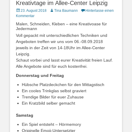
Kreativtage im Allee-Center Leipzig
Posted
Autor
23. August 2018
Tina Baumann
Hinterlasse einen
on
Kommentar
Malen, Schneiden, Kleben – eine Kreativoase für
Jedermann
Voll gepackt mit unterschiedlichen Techniken und
Angeboten treffen wir uns vom 06.-08.09.2018
jeweils in der Zeit von 14-18Uhr im Allee-Center
Leipzig.
Schaut vorbei und lasst eurer Kreativität freien Lauf.
Alle Angebote sind für euch kostenfrei.
Donnerstag und Freitag
Hübsche Platzdeckchen für den Mittagstisch
Ein cooles Trinkglas selbst graviert
Trendige Bilder für euer Zuhause
Ein Kratzbild selber gemacht
Samstag
Ein Spiel entsteht – Hörmemory
Originelle Emoji-Untersetzter