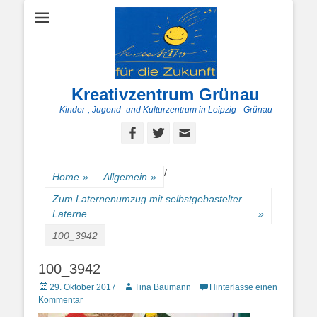
Kreativzentrum Grünau
Kinder-, Jugend- und Kulturzentrum in Leipzig - Grünau
Facebook
Twitter
E-
Mail
/
Home
»
Allgemein
»
Zum Laternenumzug mit selbstgebastelter
Laterne
»
100_3942
100_3942
Posted
Autor
29. Oktober 2017
Tina Baumann
Hinterlasse einen
on
Kommentar