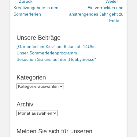
Beitragsnavigation
← Zurück
Weiter →
Vorheriger
Nächster
Kreativangebote in den
Ein verrücktes und
Beitrag:
Beitrag:
Sommerferien
anstrengendes Jahr geht zu
Ende…
Unsere Beiträge
„Gartenfest im Kiez“ am 6.Juni ab 14Uhr
Unser Sommerferienprogramm
Besuchen Sie uns auf der „Hobbymesse“
Kategorien
Kategorien
Archiv
Archiv
Melden Sie sich für unseren