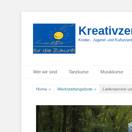
Kreativz
Kinder-, Jugend- und Kulturzen
Primäres Menü
Zum
Wer wir sind
Tanzkurse
Musikkurse
Inhalt
springen
Home
»
Werkstattangebote
»
Lieferservice u