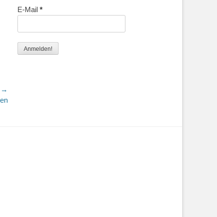
E-Mail
*
r →
len