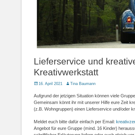
Lieferservice und kreati
Kreativwerkstatt
Posted
Autor
16. April 2021
Tina Baumann
on
Aufgrund der jetzigen Situation können viele Grup
Gemeinsam könnt ihr mit unserer Hilfe eure Zeit kr
(z.B. Wohngruppen) einen Lieferservice und/oder kre
Meldet euch bitte dafür einfach per Email:
kreativze
Angebot für eure Gruppe (mind. 16 Kinder) herauss
schriftlicher Erläuterung liefern oder euch gleich vor