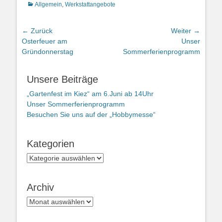
Kategorien
Allgemein
,
Werkstattangebote
Beitragsnavigation
← Zurück
Weiter →
Vorheriger
Nächster
Osterfeuer am
Unser
Beitrag:
Beitrag:
Gründonnerstag
Sommerferienprogramm
Unsere Beiträge
„Gartenfest im Kiez“ am 6.Juni ab 14Uhr
Unser Sommerferienprogramm
Besuchen Sie uns auf der „Hobbymesse“
Kategorien
Kategorien
Archiv
Archiv