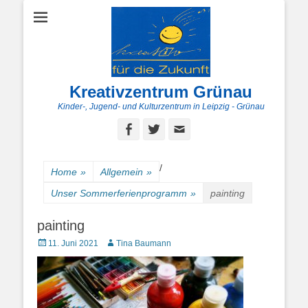
Kreativzentrum Grünau
Kinder-, Jugend- und Kulturzentrum in Leipzig - Grünau
Facebook
Twitter
E-
Mail
/
Home
»
Allgemein
»
Unser Sommerferienprogramm
»
painting
painting
Posted
Autor
11. Juni 2021
Tina Baumann
on