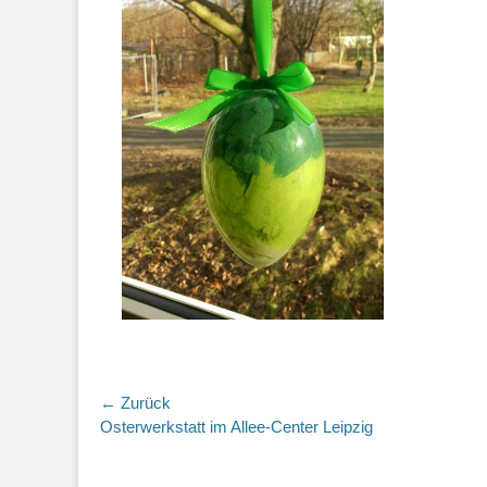
Beitragsnavigation
← Zurück
Vorheriger
Osterwerkstatt im Allee-Center Leipzig
Beitrag: