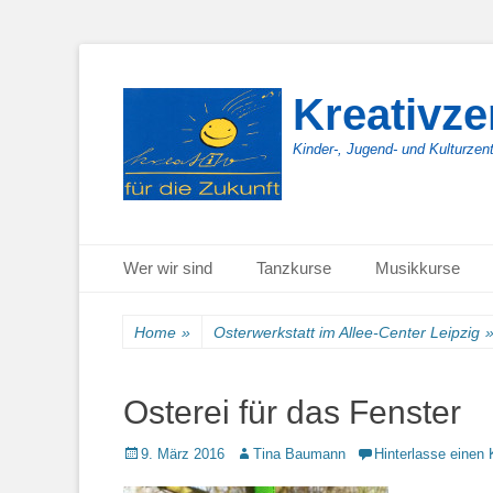
Kreativz
Kinder-, Jugend- und Kulturzen
Primäres Menü
Zum
Wer wir sind
Tanzkurse
Musikkurse
Inhalt
springen
Home
»
Osterwerkstatt im Allee-Center Leipzig
Osterei für das Fenster
Posted
Autor
9. März 2016
Tina Baumann
Hinterlasse einen
on