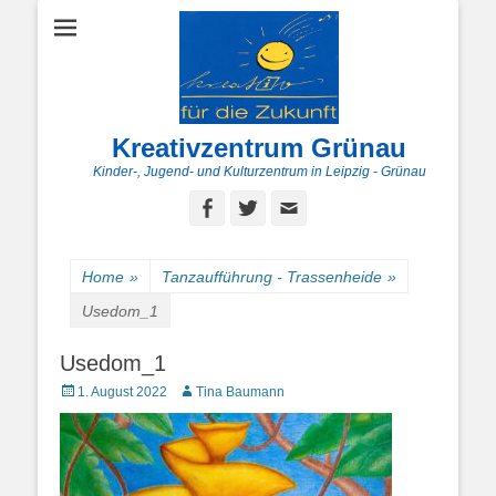
Kreativzentrum Grünau
Kinder-, Jugend- und Kulturzentrum in Leipzig - Grünau
Facebook
Twitter
E-
Mail
Home
»
Tanzaufführung - Trassenheide
»
Usedom_1
Usedom_1
Posted
Autor
1. August 2022
Tina Baumann
on