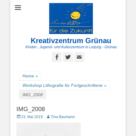
Kreativzentrum Grünau
Kinder-, Jugend- und Kulturzentrum in Leipzig - Grünau
Facebook
Twitter
E-
Mail
Home
»
Workshop Lithografie für Fortgeschrittene
»
IMG_2008
IMG_2008
Posted
Autor
23. Mai 2019
Tina Baumann
on