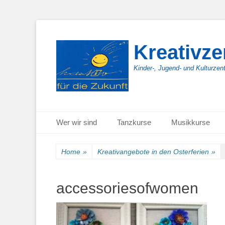
Kreativz
Kinder-, Jugend- und Kulturzen
Primäres Menü
Zum
Wer wir sind
Tanzkurse
Musikkurse
Inhalt
springen
Home
»
Kreativangebote in den Osterferien
»
accessoriesofwomen