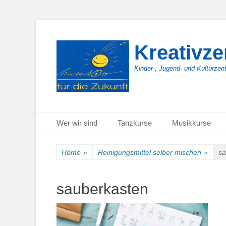
Kreativz
Kinder-, Jugend- und Kulturzen
Primäres Menü
Zum
Wer wir sind
Tanzkurse
Musikkurse
Inhalt
springen
Home
»
Reinigungsmittel selber mischen
»
sa
sauberkasten