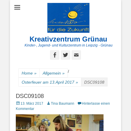
Kreativzentrum Grünau
Kinder-, Jugend- und Kulturzentrum in Leipzig - Grünau
Facebook
Twitter
E-
Mail
/
Home
»
Allgemein
»
Osterfeuer am 13.April 2017
»
DSC09108
DSC09108
Posted
Autor
13. März 2017
Tina Baumann
Hinterlasse einen
on
Kommentar