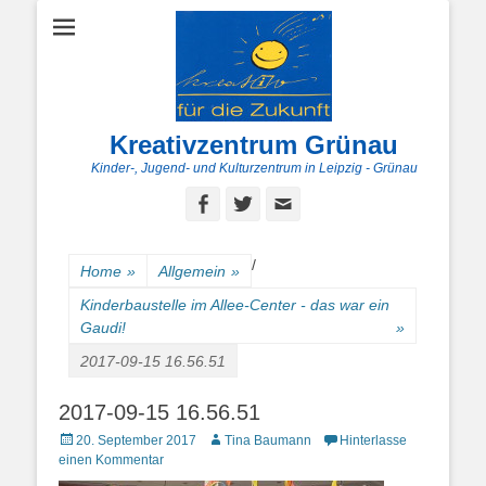
Kreativzentrum Grünau
Kinder-, Jugend- und Kulturzentrum in Leipzig - Grünau
Facebook
Twitter
E-
Mail
/
Home
»
Allgemein
»
Kinderbaustelle im Allee-Center - das war ein
Gaudi!
»
2017-09-15 16.56.51
2017-09-15 16.56.51
Posted
Autor
20. September 2017
Tina Baumann
Hinterlasse
on
einen Kommentar