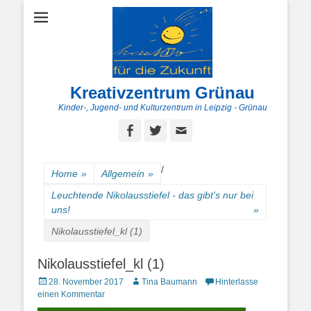
Kreativzentrum Grünau
Kinder-, Jugend- und Kulturzentrum in Leipzig - Grünau
Facebook
Twitter
E-
Mail
/
Home
»
Allgemein
»
Leuchtende Nikolausstiefel - das gibt's nur bei
uns!
»
Nikolausstiefel_kl (1)
Nikolausstiefel_kl (1)
Posted
Autor
28. November 2017
Tina Baumann
Hinterlasse
on
einen Kommentar