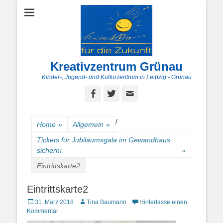
Kreativzentrum Grünau
Kinder-, Jugend- und Kulturzentrum in Leipzig - Grünau
Facebook
Twitter
E-
Mail
/
Home
»
Allgemein
»
Tickets für Jubiläumsgala im Gewandhaus
sichern!
»
Eintrittskarte2
Eintrittskarte2
Posted
Autor
31. März 2018
Tina Baumann
Hinterlasse einen
on
Kommentar