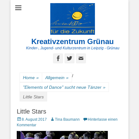
Kreativzentrum Grünau
Kinder-, Jugend- und Kulturzentrum in Leipzig - Grünau
Facebook
Twitter
E-
Mail
/
Home
»
Allgemein
»
"Elements of Dance" sucht neue Tänzer
»
Little Stars
Little Stars
Posted
Autor
8. August 2017
Tina Baumann
Hinterlasse einen
on
Kommentar