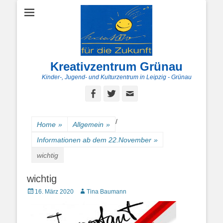
Kreativzentrum Grünau
Kinder-, Jugend- und Kulturzentrum in Leipzig - Grünau
Facebook
Twitter
E-
Mail
/
Home
»
Allgemein
»
Informationen ab dem 22.November
»
wichtig
wichtig
Posted
Autor
16. März 2020
Tina Baumann
on