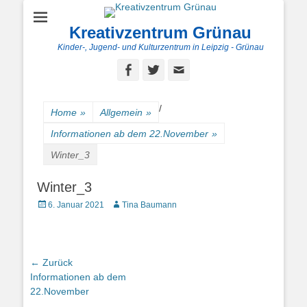
Kreativzentrum Grünau
Kinder-, Jugend- und Kulturzentrum in Leipzig - Grünau
Facebook
Twitter
E-
Mail
/
Home
»
Allgemein
»
Informationen ab dem 22.November
»
Winter_3
Winter_3
Posted
Autor
6. Januar 2021
Tina Baumann
on
Beitragsnavigation
← Zurück
Vorheriger
Informationen ab dem
Beitrag:
22.November