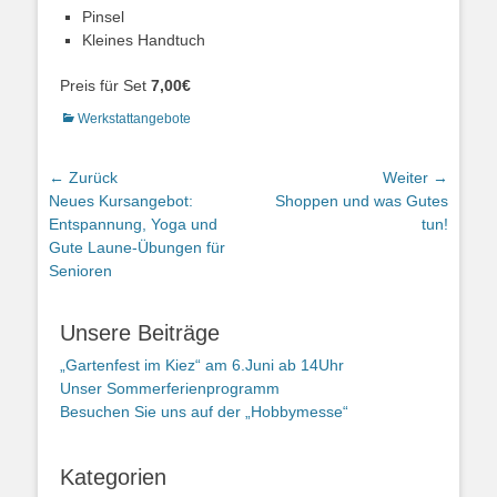
Pinsel
Kleines Handtuch
Preis für Set
7,00€
Kategorien
Werkstattangebote
Beitragsnavigation
← Zurück
Weiter →
Vorheriger
Nächster
Neues Kursangebot:
Shoppen und was Gutes
Beitrag:
Beitrag:
Entspannung, Yoga und
tun!
Gute Laune-Übungen für
Senioren
Unsere Beiträge
„Gartenfest im Kiez“ am 6.Juni ab 14Uhr
Unser Sommerferienprogramm
Besuchen Sie uns auf der „Hobbymesse“
Kategorien