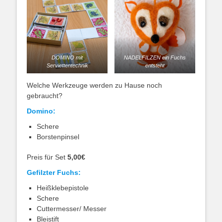
DOMINO mit
NADELFILZEN ein Fuchs
Serviettentechnik
entsteht
Welche Werkzeuge werden zu Hause noch
gebraucht?
Domino:
Schere
Borstenpinsel
Preis für Set
5,00€
Gefilzter Fuchs:
Heißklebepistole
Schere
Cuttermesser/ Messer
Bleistift