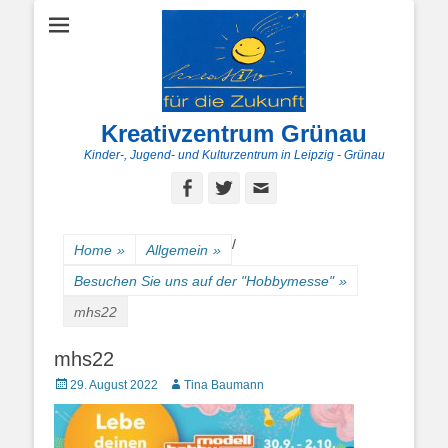
Kreativzentrum Grünau
Kinder-, Jugend- und Kulturzentrum in Leipzig - Grünau
Facebook
Twitter
E-
Mail
/
Home
»
Allgemein
»
Besuchen Sie uns auf der "Hobbymesse"
»
mhs22
mhs22
Posted
Autor
29. August 2022
Tina Baumann
on