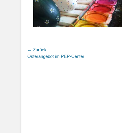
Beitragsnavigation
← Zurück
Vorheriger
Osterangebot im PEP-Center
Beitrag: