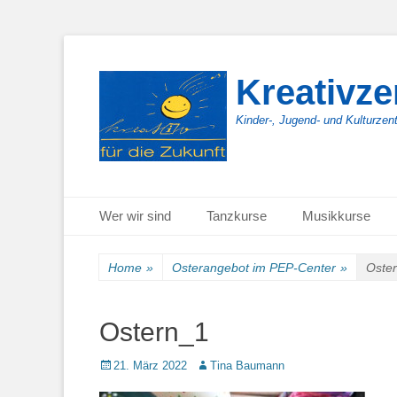
Kreativz
Kinder-, Jugend- und Kulturzen
Primäres Menü
Zum
Wer wir sind
Tanzkurse
Musikkurse
Inhalt
springen
Home
»
Osterangebot im PEP-Center
»
Oste
Ostern_1
Posted
Autor
21. März 2022
Tina Baumann
on