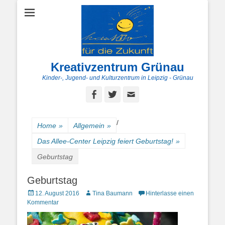
Kreativzentrum Grünau
Kinder-, Jugend- und Kulturzentrum in Leipzig - Grünau
Facebook
Twitter
E-
Mail
/
Home
»
Allgemein
»
Das Allee-Center Leipzig feiert Geburtstag!
»
Geburtstag
Geburtstag
Posted
Autor
12. August 2016
Tina Baumann
Hinterlasse einen
on
Kommentar