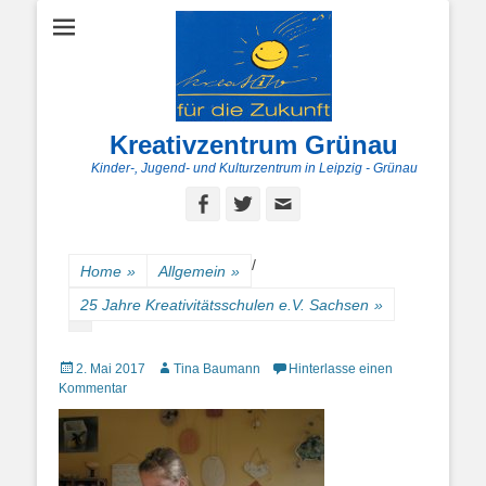
Kreativzentrum Grünau
Kinder-, Jugend- und Kulturzentrum in Leipzig - Grünau
Facebook
Twitter
E-
Mail
/
Home
»
Allgemein
»
25 Jahre Kreativitätsschulen e.V. Sachsen
»
Posted
Autor
2. Mai 2017
Tina Baumann
Hinterlasse einen
on
Kommentar