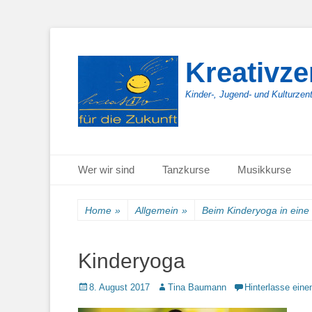
Kreativz
Kinder-, Jugend- und Kulturzen
Primäres Menü
Zum
Wer wir sind
Tanzkurse
Musikkurse
Inhalt
springen
Home
»
Allgemein
»
Beim Kinderyoga in eine
Kinderyoga
Posted
Autor
8. August 2017
Tina Baumann
Hinterlasse ein
on