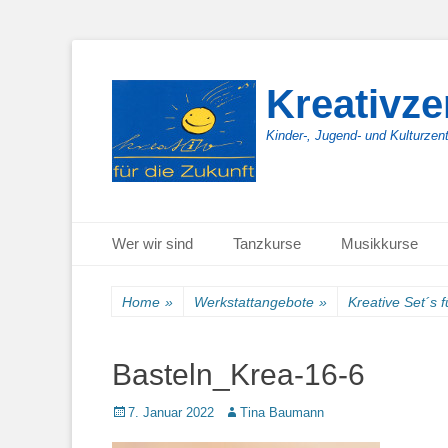
Kreativz
Kinder-, Jugend- und Kulturzen
Primäres Menü
Zum
Wer wir sind
Tanzkurse
Musikkurse
Inhalt
springen
Home
»
Werkstattangebote
»
Kreative Set´s 
Basteln_Krea-16-6
Posted
Autor
7. Januar 2022
Tina Baumann
on