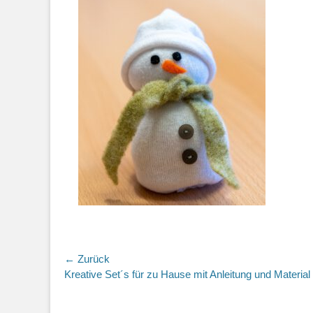
Beitragsnavigation
← Zurück
Vorheriger
Kreative Set´s für zu Hause mit Anleitung und Material
Beitrag: