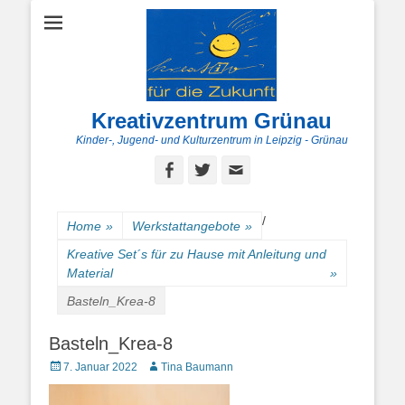
Kreativzentrum Grünau
Kinder-, Jugend- und Kulturzentrum in Leipzig - Grünau
Facebook
Twitter
E-
Mail
/
Home
»
Werkstattangebote
»
Kreative Set´s für zu Hause mit Anleitung und
Material
»
Basteln_Krea-8
Basteln_Krea-8
Posted
Autor
7. Januar 2022
Tina Baumann
on